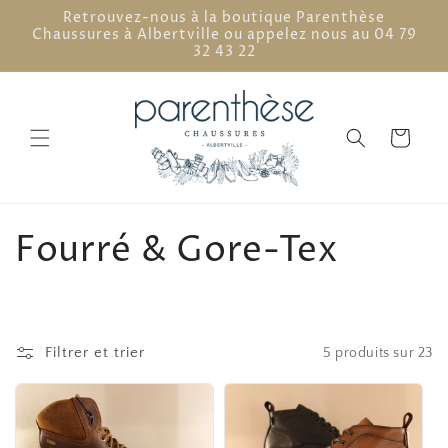
et
Retrouvez-nous à la boutique Parenthèse
passer
Chaussures à Albertville ou appelez nous au 04 79
au
32 43 22
contenu
Panier
C
Fourré & Gore-Tex
o
l
Filtrer et trier
5 produits sur 23
l
e