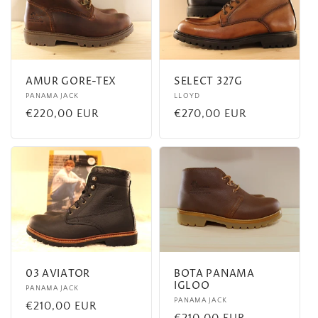
c
t
i
AMUR GORE-TEX
SELECT 327G
o
Fournisseur :
PANAMA JACK
Fournisseur :
LLOYD
Prix
€220,00 EUR
Prix
€270,00 EUR
n
habituel
habituel
:
03 AVIATOR
BOTA PANAMA
IGLOO
Fournisseur :
PANAMA JACK
Fournisseur :
PANAMA JACK
Prix
€210,00 EUR
Prix
€210,00 EUR