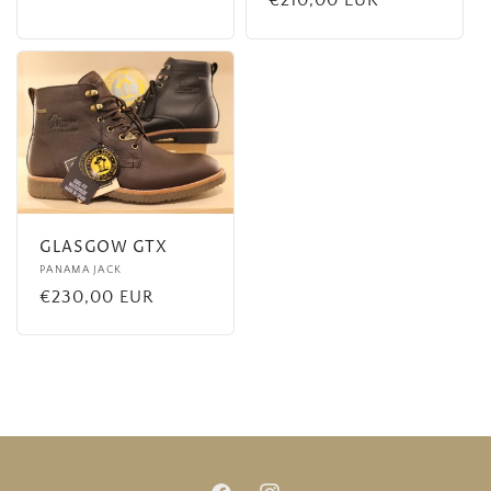
habituel
habituel
GLASGOW GTX
Fournisseur :
PANAMA JACK
Prix
€230,00 EUR
habituel