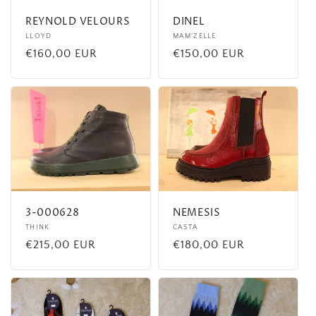
REYNOLD VELOURS
DINEL
Fournisseur :
LLOYD
Fournisseur :
MAM'ZELLE
Prix
€160,00 EUR
Prix
€150,00 EUR
habituel
habituel
3-000628
NEMESIS
Fournisseur :
THINK
Fournisseur :
CASTA
Prix
€215,00 EUR
Prix
€180,00 EUR
habituel
habituel