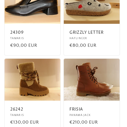
c
t
i
24309
GRIZZLY LETTER
o
Fournisseur :
TAMARIS
Fournisseur :
HAFLINGER
Prix
€90,00 EUR
Prix
€80,00 EUR
n
habituel
habituel
:
26242
FRISIA
Fournisseur :
TAMARIS
Fournisseur :
PANAMA JACK
Prix
€130,00 EUR
Prix
€210,00 EUR