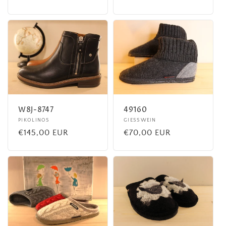
habituel
habituel
W8J-8747
49160
Fournisseur :
PIKOLINOS
Fournisseur :
GIESSWEIN
Prix
€145,00 EUR
Prix
€70,00 EUR
habituel
habituel