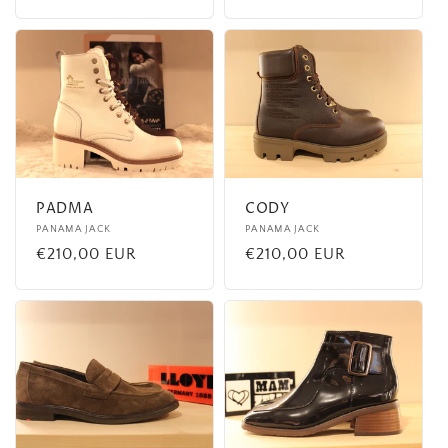
habituel
habituel
PADMA
CODY
Fournisseur :
PANAMA JACK
Fournisseur :
PANAMA JACK
Prix
€210,00 EUR
Prix
€210,00 EUR
habituel
habituel