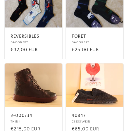
REVERSIBLES
FORET
Fournisseur :
DAGOBERT
Fournisseur :
DAGOBERT
Prix
€32,00 EUR
Prix
€25,00 EUR
habituel
habituel
3-000734
40847
Fournisseur :
THINK
Fournisseur :
GIESSWEIN
Prix
€245,00 EUR
Prix
€65,00 EUR