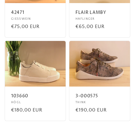
42471
FLAIR LAMBY
Fournisseur :
GIESSWEIN
Fournisseur :
HAFLINGER
Prix
€75,00 EUR
Prix
€65,00 EUR
habituel
habituel
103660
3-000575
Fournisseur :
HÖGL
Fournisseur :
THINK
Prix
€180,00 EUR
Prix
€190,00 EUR
habituel
habituel