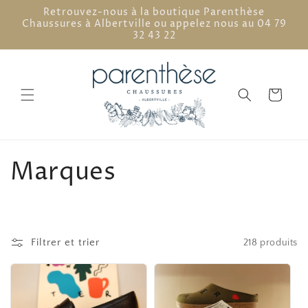
et
Retrouvez-nous à la boutique Parenthèse
passer
Chaussures à Albertville ou appelez nous au 04 79
au
32 43 22
contenu
Panier
C
Marques
o
l
Filtrer et trier
218 produits
l
e