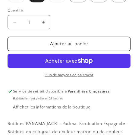
épuisée
épuisée
ou
ou
indisponible
indisponible
Quantité
Réduire
Augmenter
la
la
quantité
quantité
de
de
Ajouter au panier
PADMA
PADMA
Plus de moyens de paiement
Service de retrait disponible à
Parenthèse Chaussures
Habituellement prête en 24 heures
Afficher les informations de la boutique
Bottines PANAMA JACK - Padma. Fabrication Espagnole
.
Bottines en cuir gras de couleur marron ou de couleur