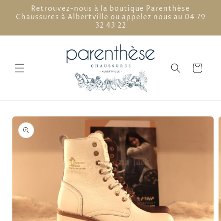
et
Retrouvez-nous à la boutique Parenthèse
passer
Chaussures à Albertville ou appelez nous au 04 79
au
32 43 22
contenu
Panier
Passer aux
informations
produits