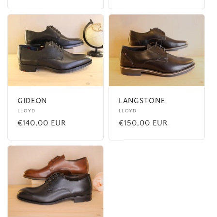
habituel
habituel
GIDEON
LANGSTONE
Fournisseur :
LLOYD
Fournisseur :
LLOYD
Prix
€140,00 EUR
Prix
€150,00 EUR
habituel
habituel