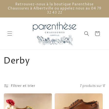
et
Retrouvez-nous à la boutique Parenthèse
passer
Chaussures à Albertville ou appelez nous au 04 79
au
32 43 22
contenu
Panier
C
Derby
o
l
Filtrer et trier
7 produits sur 17
l
e