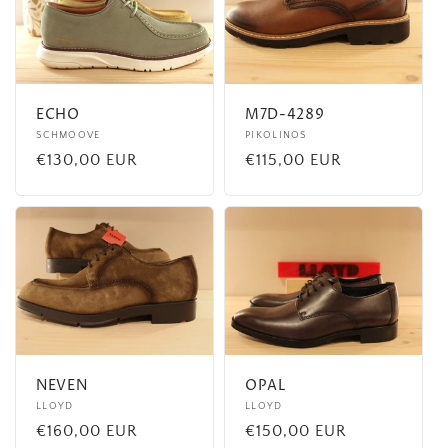
c
t
i
ECHO
M7D-4289
o
Fournisseur :
SCHMOOVE
Fournisseur :
PIKOLINOS
Prix
€130,00 EUR
Prix
€115,00 EUR
n
habituel
habituel
:
NEVEN
OPAL
Fournisseur :
LLOYD
Fournisseur :
LLOYD
Prix
€160,00 EUR
Prix
€150,00 EUR