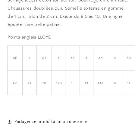
Serrage lacets coton ton sur ton. Bout légèrement muflé.
Chaussures doublées cuir. Semelle externe en gomme
de 1 cm. Talon de 2 cm. Existe du 6.5 au 10. Une ligne
épurée, une belle patine.
Points anglais LLOYD
UK
6
6,5
7
7,5
8
8,5
9
9,5
EU
39
40
40,5
41
42
42,5
43
44
Partager ce produit à un ou une amie