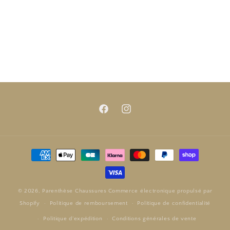
Facebook
Instagram
Moyens
de
paiement
© 2026,
Parenthèse Chaussures
Commerce électronique propulsé par
Shopify
Politique de remboursement
Politique de confidentialité
Politique d’expédition
Conditions générales de vente