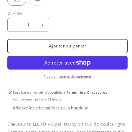
Variante
9.5
10
épuisée
ou
indisponible
Quantité
Réduire
Augmenter
la
la
quantité
quantité
de
de
Ajouter au panier
OPAL
OPAL
Plus de moyens de paiement
Service de retrait disponible à
Parenthèse Chaussures
Habituellement prête en 24 heures
Afficher les informations de la boutique
Chaussures LLOYD - Opal. Derby en cuir de couleur gris.