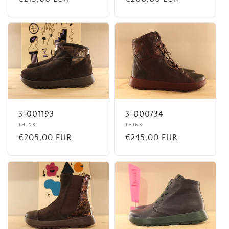
habituel
habituel
3-001193
3-000734
Fournisseur :
THINK
Fournisseur :
THINK
Prix
€205,00 EUR
Prix
€245,00 EUR
habituel
habituel