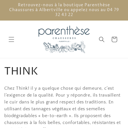
et
Retrouvez-nous à la boutique Parenthèse
passer
Chaussures à Albertville ou appelez nous au 04 79
au
32 43 22
contenu
Panier
C
THINK
o
Chez Think! il y a quelque chose qui demeure, c’est
l
l’exigence de la qualité.
Pour y répondre, ils travaillent
le cuir dans le plus grand respect des traditions. En
l
utilisant des tannages végétaux et des semelles
biodégradables « be-to-earth ». Ils proposent des
e
chaussures
à la fois belles, confortables, résistantes et