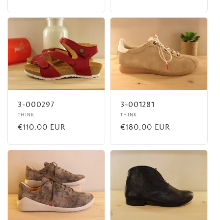
habituel
habituel
3-000297
3-001281
Fournisseur :
THINK
Fournisseur :
THINK
Prix
€110,00 EUR
Prix
€180,00 EUR
habituel
habituel