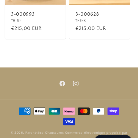
3-000993
3-000628
Fournisseur :
THINK
Fournisseur :
THINK
Prix
€215,00 EUR
Prix
€215,00 EUR
habituel
habituel
Facebook
Instagram
Moyens
de
paiement
© 2026,
Parenthèse Chaussures
Commerce électronique propulsé par