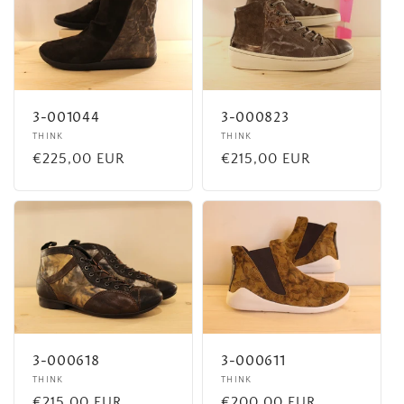
3-001044
3-000823
Fournisseur :
THINK
Fournisseur :
THINK
Prix
€225,00 EUR
Prix
€215,00 EUR
habituel
habituel
3-000618
3-000611
Fournisseur :
THINK
Fournisseur :
THINK
Prix
€215,00 EUR
Prix
€200,00 EUR