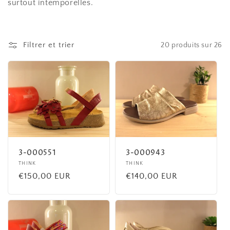
c
surtout intemporelles.
t
i
Filtrer et trier
20 produits sur 26
o
n
:
3-000551
3-000943
Fournisseur :
THINK
Fournisseur :
THINK
Prix
€150,00 EUR
Prix
€140,00 EUR
habituel
habituel