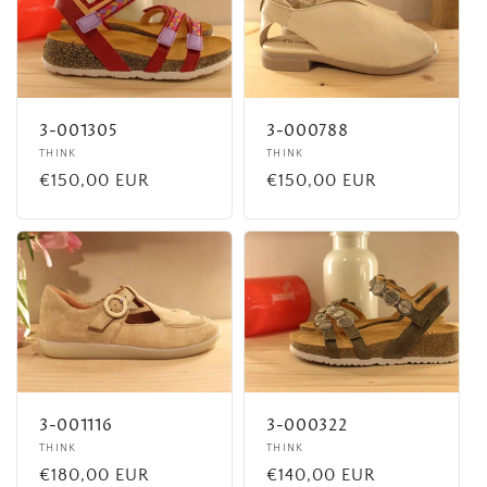
3-001305
3-000788
Fournisseur :
THINK
Fournisseur :
THINK
Prix
€150,00 EUR
Prix
€150,00 EUR
habituel
habituel
3-001116
3-000322
Fournisseur :
THINK
Fournisseur :
THINK
Prix
€180,00 EUR
Prix
€140,00 EUR