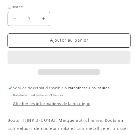
ou
indisponible
Quantité
Réduire
Augmenter
la
la
quantité
quantité
de
de
Ajouter au panier
3-
3-
001193
001193
Service de retrait disponible à
Parenthèse Chaussures
Habituellement prête en 24 heures
Afficher les informations de la boutique
Boots THINK 3-001193. Marque autrichienne. Boots en
cuir velours de couleur moka et cuir métallisé et brossé.