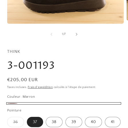
O
Ouvrir
l
le
média
de
1
/
7
1
dans
une
f
fenêtre
THINK
modale
3-001193
Prix
€205,00 EUR
habituel
Taxes incluses.
Frais d'expédition
calculés à l'étape de paiement.
Couleur:
Marron
Marron
Pointure
Variante
36
37
38
39
40
41
épuisée