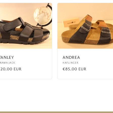
TANLEY
ANDREA
urnisseur :
NAMA JACK
Fournisseur :
HAFLINGER
ix
120,00 EUR
Prix
€85,00 EUR
abituel
habituel