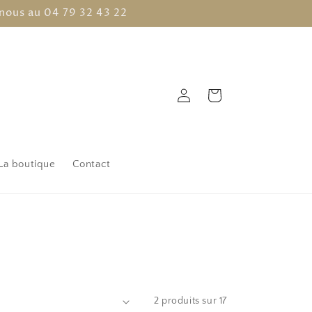
nous au 04 79 32 43 22
Connexion
Panier
La boutique
Contact
2 produits sur 17