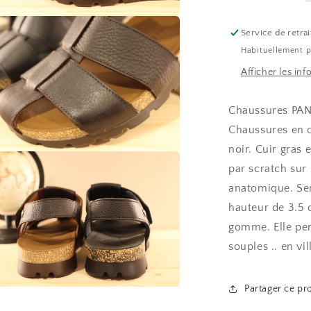
r
Service de retrai
a
Habituellement p
Afficher les in
e
le
Chaussures PAN
Chaussures en c
noir. Cuir gras 
r
par scratch sur 
a
anatomique. Sem
hauteur de 3.5 
e
gomme.
Elle p
le
souples .. en vi
Partager ce pr
r