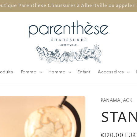
outique Parenthèse Chaussures à Albertville ou appelez 
oduits
Femme
Homme
Enfant
Accessoires
PANAMA JACK
STA
Prix
€120,00 EUR