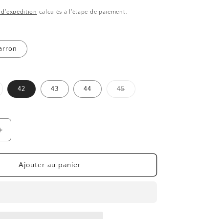
s d'expédition
calculés à l'étape de paiement.
arron
riante
Variante
42
43
44
45
uisée
épuisée
u
ou
e
disponible
indisponible
Augmenter
la
quantité
de
Ajouter au panier
STANLEY