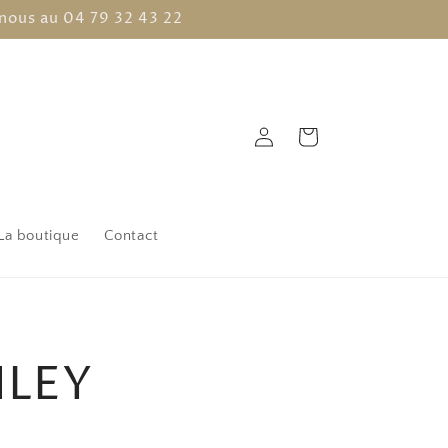
nous au 04 79 32 43 22
Connexion
Panier
La boutique
Contact
NLEY