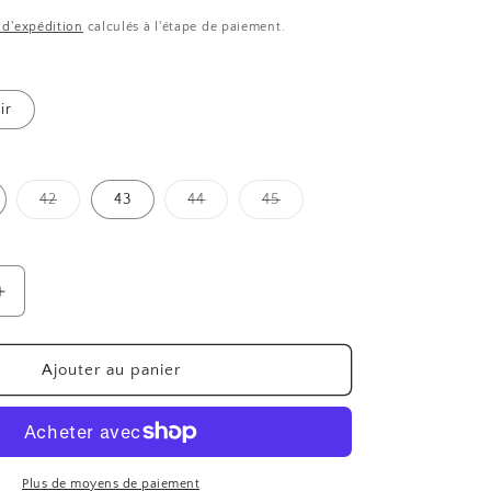
s d'expédition
calculés à l'étape de paiement.
ir
Variante
Variante
Variante
42
43
44
45
épuisée
épuisée
épuisée
ou
ou
ou
indisponible
indisponible
indisponible
Augmenter
la
quantité
de
Ajouter au panier
FLAIR
SMILY
Plus de moyens de paiement