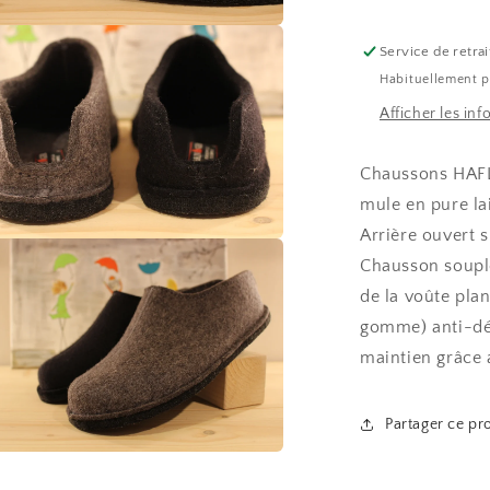
r
Service de retrai
a
Habituellement p
Afficher les in
e
le
Chaussons HAFL
mule en pure lai
Arrière ouvert 
r
Chausson souple
a
de la voûte pla
gomme) anti-dér
e
maintien grâce 
le
Partager ce pr
r