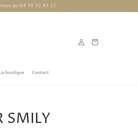
nous au 04 79 32 43 22
Connexion
Panier
La boutique
Contact
R SMILY