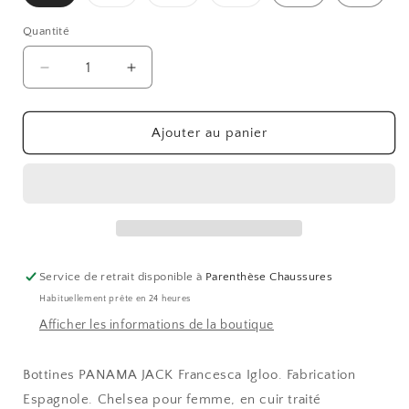
épuisée
épuisée
épuisée
ou
ou
ou
indisponible
indisponible
indisponible
Quantité
Réduire
Augmenter
la
la
quantité
quantité
de
de
Ajouter au panier
FRANCESCA
FRANCESCA
IGLOO
IGLOO
Service de retrait disponible à
Parenthèse Chaussures
Habituellement prête en 24 heures
Afficher les informations de la boutique
Bottines PANAMA JACK Francesca Igloo. Fabrication
Espagnole. Chelsea pour femme, en cuir traité