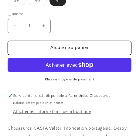
Variante
Variante
39
40
41
épuisée
épuisée
ou
ou
indisponible
indisponible
Quantité
Réduire
Augmenter
la
la
quantité
quantité
de
de
Ajouter au panier
VALTER
VALTER
Plus de moyens de paiement
Service de retrait disponible à
Parenthèse Chaussures
Habituellement prête en 24 heures
Afficher les informations de la boutique
Chaussures CASTA Valter. Fabrication portugaise. Derby